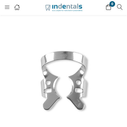
0
Login
Enter your username and password to login.
Remember me
Lost password?