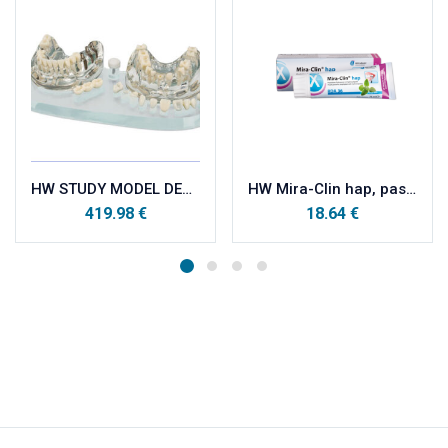
HW STUDY MODEL DEMO IMPLANT C+B
HW Mira-Clin hap, pasta za poliranje sa hidroksiapatitom 75ml
419.98
€
18.64
€