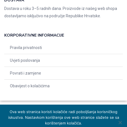
DOSTAVA
Dostava u roku 3–5 radnih dana. Proizvode iz našeg web shopa
dostavljamo isključivo na područje Republike Hrvatske.
KORPORATIVNE INFORMACIJE
Pravila privatnosti
Uvjeti poslovanja
Povrati i zamjene
Obavijest o kolačićima
Ova web stranica koristi kolačiće radi poboljšanja korisničkog
iskustva. Nastavkom korištenja ove web stranice slažete se sa
© 2026 Indentals. Sva prava pridržana – Design by
Michel studio
korištenjem kolačića.