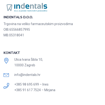
INDENTALS D.O.O.
Trgovina na veliko farmaceutskim proizvodima
OIB:
65566857995
MB:
05318041
KONTAKT
Ulica Ivana Šibla 10,
10000 Zagreb
info@indentals.hr
+385 98 695 699 – Ines
+385 91 617 7524 – Mirjana