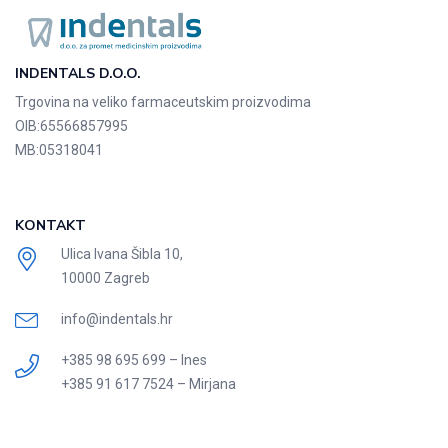
INDENTALS D.O.O.
Trgovina na veliko farmaceutskim proizvodima
OIB:
65566857995
MB:
05318041
KONTAKT
Ulica Ivana Šibla 10,
10000 Zagreb
info@indentals.hr
+385 98 695 699 – Ines
+385 91 617 7524 – Mirjana