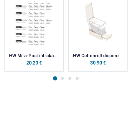
HW Mira-Post intrakanalni kolčići TITAN XL4 refill a’6
HW Cottonroll dispenzer za vaterole
20.20
€
30.90
€