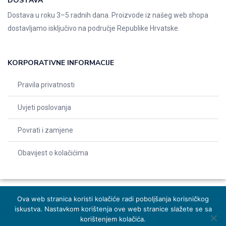
DOSTAVA
Dostava u roku 3–5 radnih dana. Proizvode iz našeg web shopa
dostavljamo isključivo na područje Republike Hrvatske.
KORPORATIVNE INFORMACIJE
Pravila privatnosti
Uvjeti poslovanja
Povrati i zamjene
Obavijest o kolačićima
Ova web stranica koristi kolačiće radi poboljšanja korisničkog
iskustva. Nastavkom korištenja ove web stranice slažete se sa
© 2026 Indentals. Sva prava pridržana – Design by
Michel studio
korištenjem kolačića.