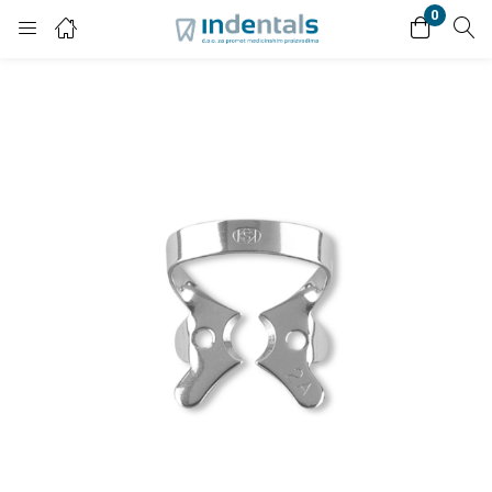
0
Login
Enter your username and password to login.
Remember me
Lost password?