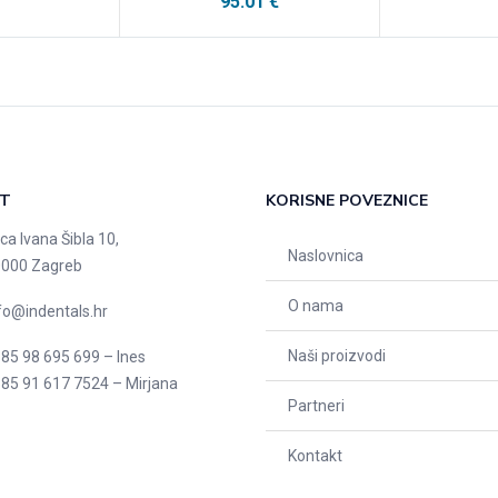
95.01
€
T
KORISNE POVEZNICE
ica Ivana Šibla 10,
Naslovnica
000 Zagreb
O nama
fo@indentals.hr
Naši proizvodi
85 98 695 699 – Ines
85 91 617 7524 – Mirjana
Partneri
Kontakt