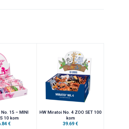
 No. 15 – MINI
HW Miratoi No. 4 ZOO SET 100
ORBIS Orbi
S 10 kom
kom
6.84
€
39.69
€