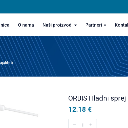
vnica
O nama
Naši proizvodi
Partneri
Konta
jaliteti
ORBIS Hladni spr
12.18
€