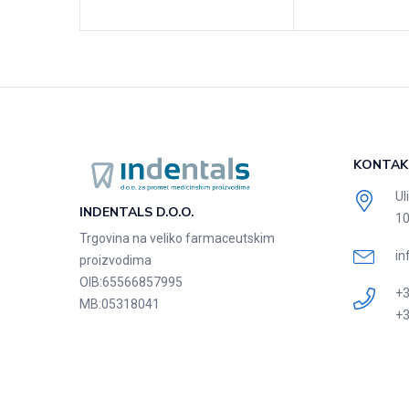
KONTAK
Ul
INDENTALS D.O.O.
10
Trgovina na veliko farmaceutskim
in
proizvodima
OIB:
65566857995
+3
MB:
05318041
+3