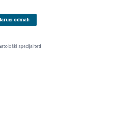
Naruči odmah
tološki specijaliteti