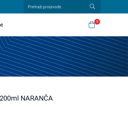
0
kt
ej 200ml NARANČA