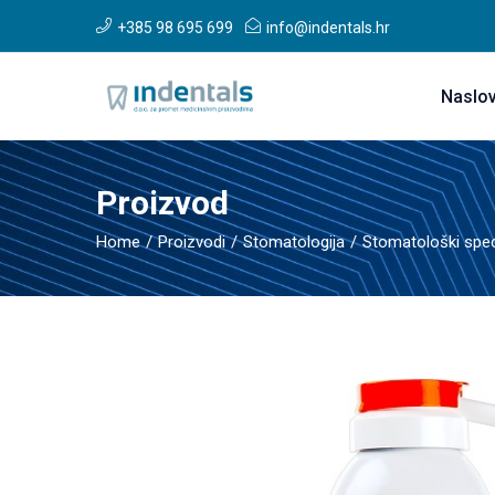
+385 98 695 699
info@indentals.hr
Naslo
Proizvod
Home
Proizvodi
Stomatologija
Stomatološki speci