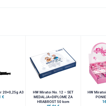
 20×0,25g A3
HW Miratoi No. 12 – SET
HW Miratoi
1
€
MEDALJA+DIPLOME ZA
PONIE
1
HRABROST 50 kom