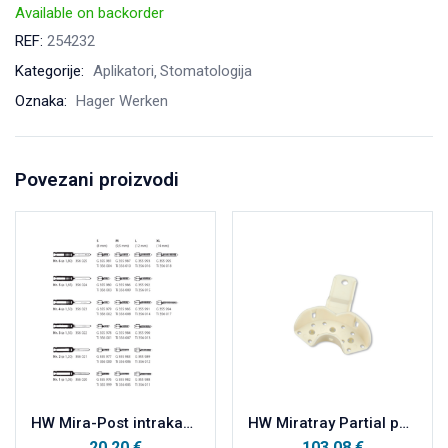
Available on backorder
REF:
254232
Kategorije:
Aplikatori
Stomatologija
Oznaka:
Hager Werken
Povezani proizvodi
HW Mira-Post intrakanalni kolčići TITAN XL4 refill a’6
HW Miratray Partial parcijalne plastične otisne žlice kutija, PM sredina a100
20.20
€
103.08
€