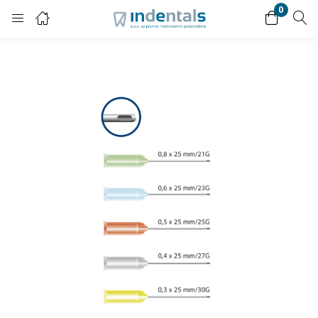
0
Login
Enter your username and password to login.
Remember me
Lost password?