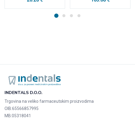
INDENTALS D.O.O.
Trgovina na veliko farmaceutskim proizvodima
OIB:
65566857995
MB:
05318041