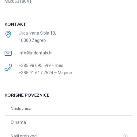
MB:
05318041
KONTAKT
Ulica Ivana Šibla 10,
10000 Zagreb
info@indentals.hr
+385 98 695 699 – Ines
+385 91 617 7524 – Mirjana
KORISNE POVEZNICE
Naslovnica
O nama
Naši proizvodi