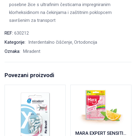
posebne žice s ultrafinim česticama impregniranim
klorheksidinom na čekinjama i zaštitnim poklopcem
savršenim za transport
REF:
630212
Kategorije:
Interdentalno čišćenje
Ortodoncija
Oznaka:
Miradent
Povezani proizvodi
MARA EXPERT SENSITIVE FLOSSER, konac za zube sa čačkalicom (limun-menta) a40