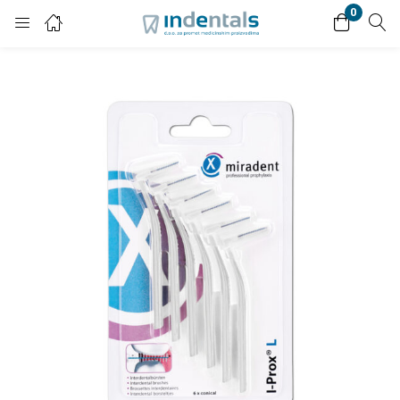
0
Login
Enter your username and password to login.
Remember me
Lost password?