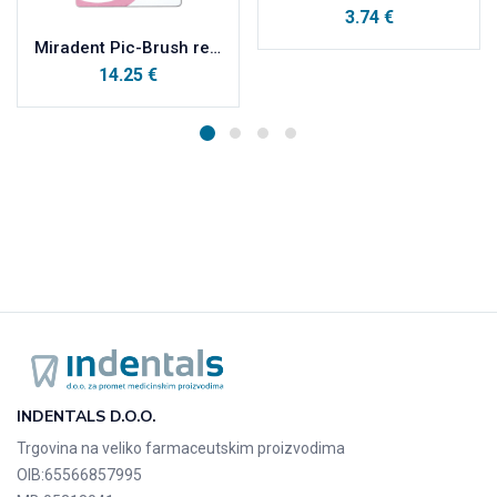
3.74
€
Miradent Pic-Brush refili za interdentalne četkice bijela (fina) 0,6mm, 12 kom
14.25
€
INDENTALS D.O.O.
Trgovina na veliko farmaceutskim proizvodima
OIB:
65566857995