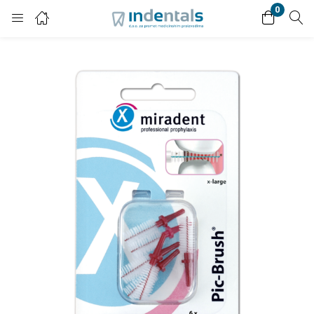
0
Login
Enter your username and password to login.
Remember me
Lost password?