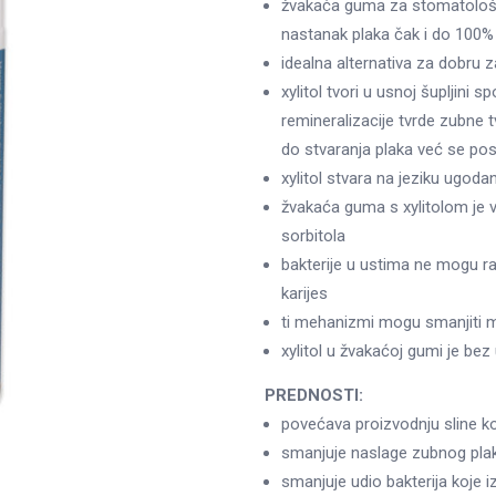
žvakaća guma za stomatološk
nastanak plaka čak i do 100%
idealna alternativa za dobru 
xylitol tvori u usnoj šupljini 
remineralizacije tvrde zubne t
do stvaranja plaka već se pos
xylitol stvara na jeziku ugod
žvakaća guma s xylitolom je v
sorbitola
bakterije u ustima ne mogu rab
karijes
ti mehanizmi mogu smanjiti 
xylitol u žvakaćoj gumi je be
PREDNOSTI:
povećava proizvodnju sline k
smanjuje naslage zubnog pla
smanjuje udio bakterija koje iz