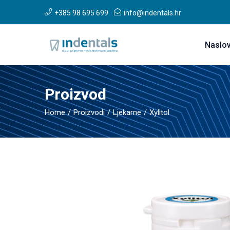
+385 98 695 699
info@indentals.hr
Naslo
Proizvod
Home
Proizvodi
Ljekarne
Xylitol