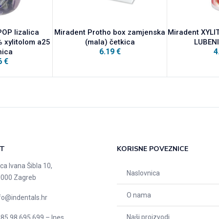
POP lizalica
Miradent Protho box zamjenska
Miradent XYLI
 xylitolom a25
(mala) četkica
LUBEN
6.19
€
4
nica
6
€
T
KORISNE POVEZNICE
ica Ivana Šibla 10,
Naslovnica
000 Zagreb
O nama
fo@indentals.hr
Naši proizvodi
85 98 695 699 – Ines