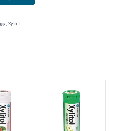
gija
Xylitol