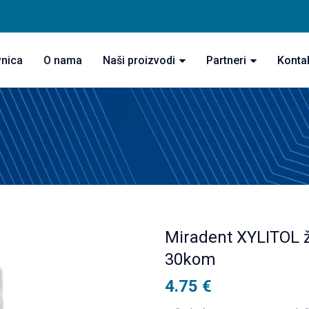
vnica
O nama
Naši proizvodi
Partneri
Konta
Miradent XYLITOL
30kom
4.75
€