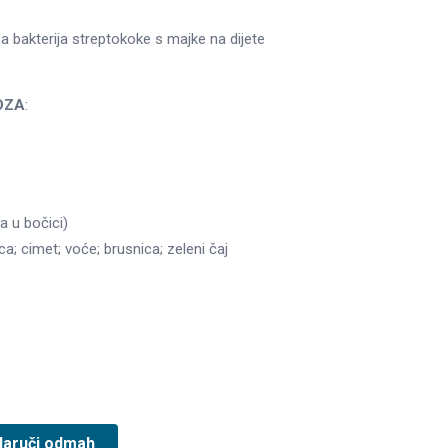
 bakterija streptokoke s majke na dijete
OZA
:
a u bočici)
a; cimet; voće; brusnica; zeleni čaj
Naruči odmah