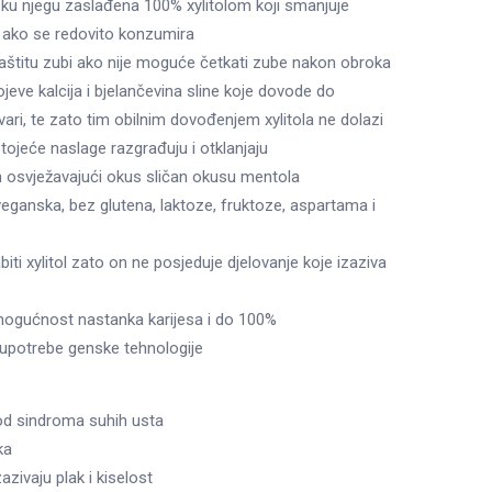
u njegu zaslađena 100% xylitolom koji smanjuje
 ako se redovito konzumira
zaštitu zubi ako nije moguće četkati zube nakon obroka
spojeve kalcija i bjelančevina sline koje dovode do
vari, te zato tim obilnim dovođenjem xylitola ne dolazi
tojeće naslage razgrađuju i otklanjaju
an osvježavajući okus sličan okusu mentola
eganska, bez glutena, laktoze, fruktoze, aspartama i
iti xylitol zato on ne posjeduje djelovanje koje izaziva
mogućnost nastanka karijesa i do 100%
z upotrebe genske tehnologije
od sindroma suhih usta
ka
azivaju plak i kiselost