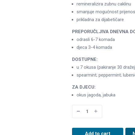
remineralizira zubnu caklinu
smanjuje mogućnost prijenosa
prikladna za dijabetičare
PREPORUČLJIVA DNEVNA D
odrasli 6-7 komada
djeca 3-4 komada
DOSTUPNE:
u 7 okusa (pakiranje 30 dražej
spearmint; peppermint; lubenic
ZA DJECU:
okus jagoda, jabuka
Add to cart