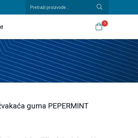
0
kt
 žvakaća guma PEPERMINT