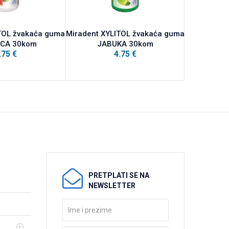
TOL žvakaća guma
Miradent XYLITOL žvakaća guma
Miradent 
ICA 30kom
JABUKA 30kom
preciznu
.75
€
4.75
€
PRETPLATI SE NA
NEWSLETTER