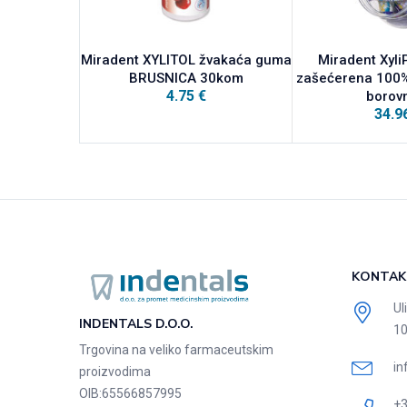
Miradent XYLITOL žvakaća guma
Miradent Xyli
BRUSNICA 30kom
zašećerena 100%
4.75
€
borov
34.9
KONTAK
Ul
INDENTALS D.O.O.
10
Trgovina na veliko farmaceutskim
in
proizvodima
OIB:
65566857995
+3