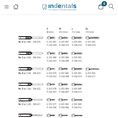
0
Login
Enter your username and password to login.
Remember me
Lost password?