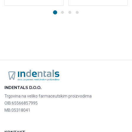
INDENTALS D.O.O.
Trgovina na veliko farmaceutskim proizvodima
OIB:
65566857995
MB:
05318041