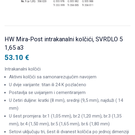
HW Mira-Post intrakanalni kolčići, SVRDLO 5
1,65 a3
53.10
€
Intrakanalni kolčići
Aktivni kolčići sa samonarezujućim navojem
U dvije varijante: titan ili 24 K pozlaćeno
Postavlja se uvijanjem i cementiranjem
U četiri duljine: kratki (8 mm), srednji (9,5 mm), najduži ( 14
mm)
U šest promjera: br.1 (1,05 mm), br.2 (1,20 mm), br.3 (1,35
mm), br.4 (1,50 mm), br.5 (1,65 mm), br.6 (1,80 mm)
Setovi uključuju tri, šest ili dvanest kolčića po jednoj dimenziji