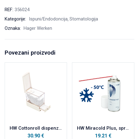
REF:
356024
Kategorije:
Ispuni/Endodoncija
Stomatologija
Oznaka:
Hager Werken
Povezani proizvodi
HW Cottonroll dispenzer za vaterole
HW Miracold Plus, sprej za ispitivanje vitaliteta zuba 200ml
30.90
€
19.21
€