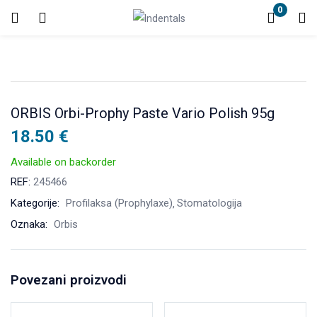
0
Login
Enter your username and password to login.
ORBIS Orbi-Prophy Paste Vario Polish 95g
18.50
€
Available on backorder
REF:
245466
Remember me
Lost password?
Kategorije:
Profilaksa (Prophylaxe)
Stomatologija
Oznaka:
Orbis
Povezani proizvodi