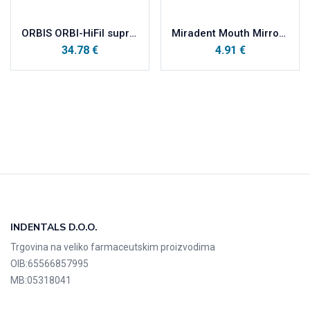
ORBIS ORBI-HiFil supremeX A3
Miradent Mouth Mirror jednokratno plastično ogledalo bez zamagljivanja, plavo prozirno
34.78
€
4.91
€
INDENTALS D.O.O.
Trgovina na veliko farmaceutskim proizvodima
OIB:
65566857995
MB:
05318041