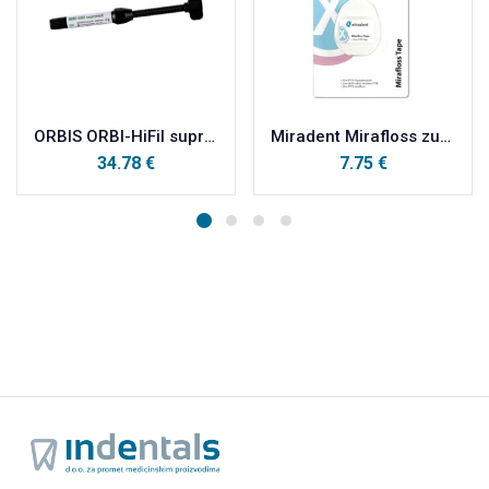
ORBIS ORBI-HiFil supremeX B2
Miradent Mirafloss zubni konac 20 m
34.78
€
7.75
€