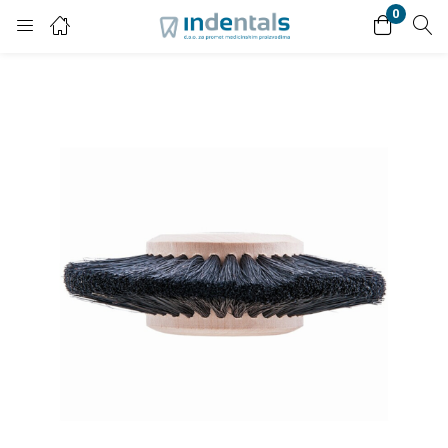
0
Login
Enter your username and password to login.
Remember me
Lost password?