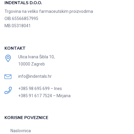
INDENTALS D.O.O.
Trgovina na veliko farmaceutskim proizvodima
OIB:
65566857995
MB:
05318041
KONTAKT
Ulica Ivana Šibla 10,
10000 Zagreb
info@indentals.hr
+385 98 695 699 – Ines
+385 91 617 7524 – Mirjana
KORISNE POVEZNICE
Naslovnica