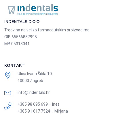
INDENTALS D.O.O.
Trgovina na veliko farmaceutskim proizvodima
OIB:
65566857995
MB:
05318041
KONTAKT
Ulica Ivana Šibla 10,
10000 Zagreb
info@indentals.hr
+385 98 695 699 – Ines
+385 91 617 7524 – Mirjana