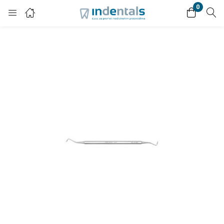
0
Login
Enter your username and password to login.
Remember me
Lost password?