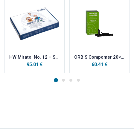
HW Miratoi No. 12 – SET MEDALJA+DIPLOME ZA HRABROST 50 kom
ORBIS Compomer 20×0,25g A3
95.01
€
60.41
€