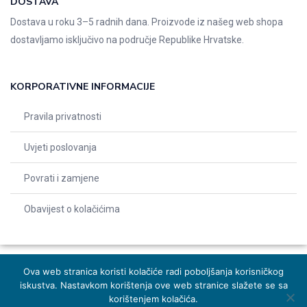
DOSTAVA
Dostava u roku 3–5 radnih dana. Proizvode iz našeg web shopa
dostavljamo isključivo na područje Republike Hrvatske.
KORPORATIVNE INFORMACIJE
Pravila privatnosti
Uvjeti poslovanja
Povrati i zamjene
Obavijest o kolačićima
Ova web stranica koristi kolačiće radi poboljšanja korisničkog
iskustva. Nastavkom korištenja ove web stranice slažete se sa
© 2026 Indentals. Sva prava pridržana – Design by
Michel studio
korištenjem kolačića.