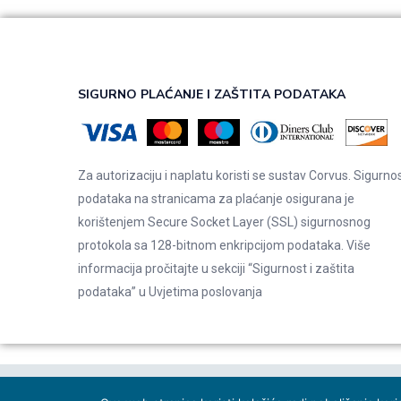
SIGURNO PLAĆANJE I ZAŠTITA PODATAKA
Za autorizaciju i naplatu koristi se sustav Corvus. Sigurno
podataka na stranicama za plaćanje osigurana je
korištenjem Secure Socket Layer (SSL) sigurnosnog
protokola sa 128-bitnom enkripcijom podataka. Više
informacija pročitajte u sekciji “Sigurnost i zaštita
podataka” u
Uvjetima poslovanja
© 2026 Indentals. Sva prava pridržana – Design by
Michel