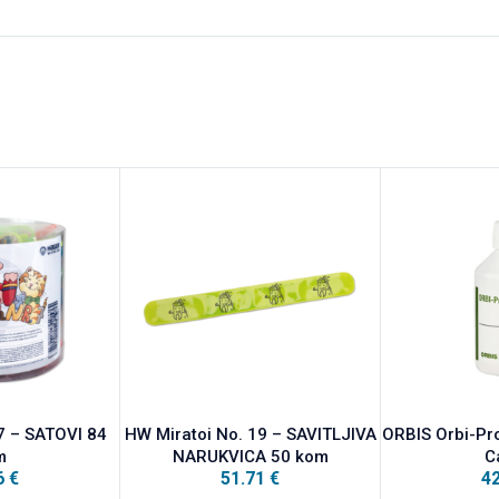
7 – SATOVI 84
HW Miratoi No. 19 – SAVITLJIVA
ORBIS Orbi-Pr
m
NARUKVICA 50 kom
C
6
€
51.71
€
4