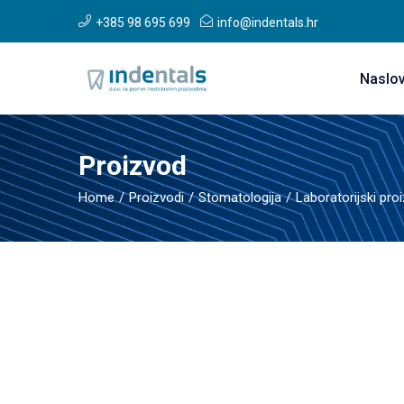
+385 98 695 699
info@indentals.hr
Naslo
Proizvod
Home
Proizvodi
Stomatologija
Laboratorijski pro