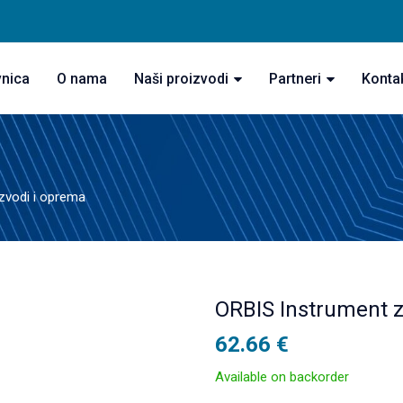
vnica
O nama
Naši proizvodi
Partneri
Konta
izvodi i oprema
ORBIS Instrument 
62.66
€
Available on backorder