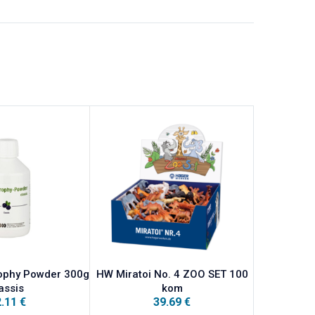
ophy Powder 300g
HW Miratoi No. 4 ZOO SET 100
Miradent M
assis
kom
2.11
€
39.69
€