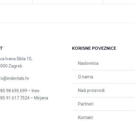
T
KORISNE POVEZNICE
ica Ivana Šibla 10,
Naslovnica
000 Zagreb
O nama
fo@indentals.hr
Naši proizvodi
85 98 695 699 – Ines
85 91 617 7524 – Mirjana
Partneri
Kontakt