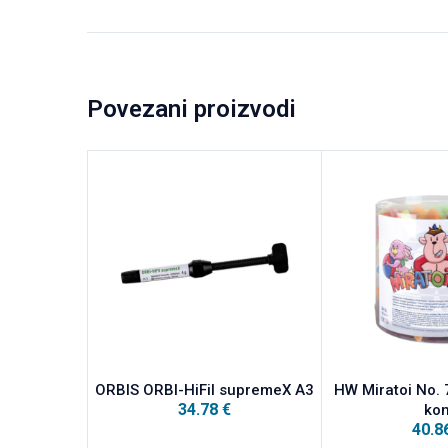
Povezani proizvodi
ORBIS ORBI-HiFil supremeX A3
HW Miratoi No. 
34.78
€
ko
40.8