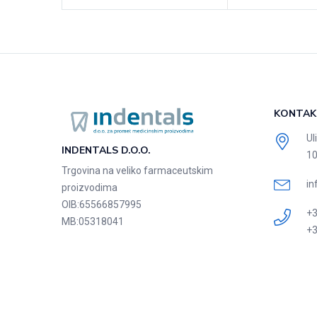
KONTAK
Ul
INDENTALS D.O.O.
10
Trgovina na veliko farmaceutskim
in
proizvodima
OIB:
65566857995
+3
MB:
05318041
+3