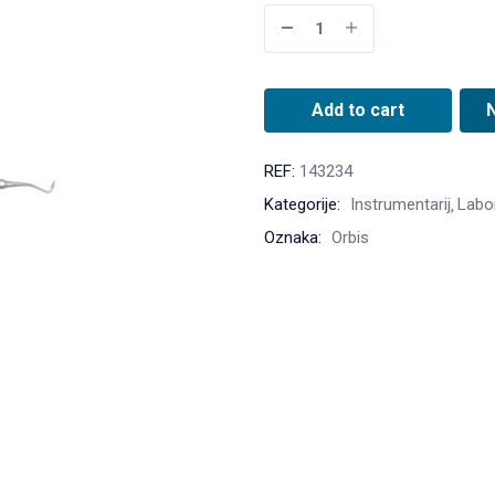
Add to cart
REF:
143234
Kategorije:
Instrumentarij
Labor
Oznaka:
Orbis