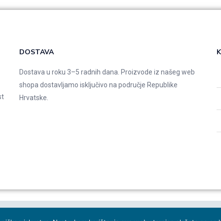
DOSTAVA
K
Dostava u roku 3–5 radnih dana. Proizvode iz našeg web
shopa dostavljamo isključivo na područje Republike
st
Hrvatske.
 studio