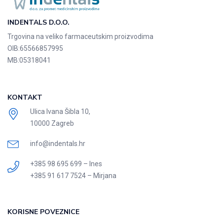
INDENTALS D.O.O.
Trgovina na veliko farmaceutskim proizvodima
OIB:
65566857995
MB:
05318041
KONTAKT
Ulica Ivana Šibla 10,
10000 Zagreb
info@indentals.hr
+385 98 695 699 – Ines
+385 91 617 7524 – Mirjana
KORISNE POVEZNICE