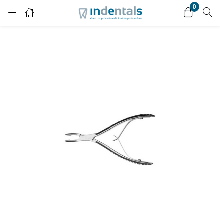
0
Login
Enter your username and password to login.
Remember me
Lost password?