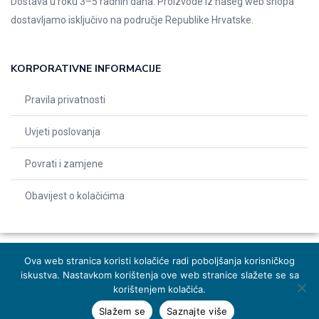
Dostava u roku 3–5 radnih dana. Proizvode iz našeg web shopa
dostavljamo isključivo na područje Republike Hrvatske.
KORPORATIVNE INFORMACIJE
Pravila privatnosti
Uvjeti poslovanja
Povrati i zamjene
Obavijest o kolačićima
Ova web stranica koristi kolačiće radi poboljšanja korisničkog
iskustva. Nastavkom korištenja ove web stranice slažete se sa
© 2026 Indentals. Sva prava pridržana – Design by
Michel studio
korištenjem kolačića.
Slažem se
Saznajte više
Dodaj u košaricu
Naruči odmah