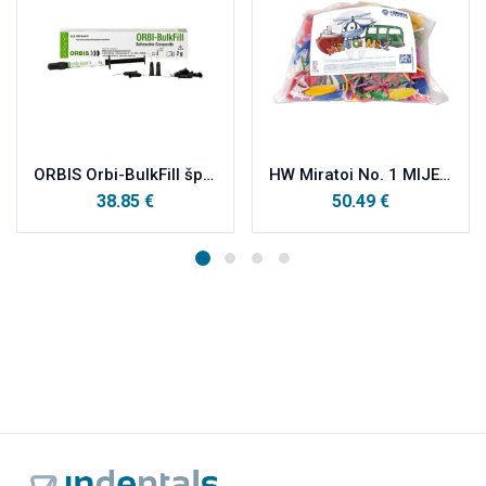
ORBIS Orbi-BulkFill šprica 2g
HW Miratoi No. 1 MIJEŠANI ASORTIMAN 150 kom
38.85
€
50.49
€