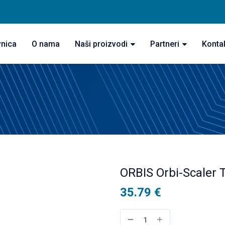
vnica
O nama
Naši proizvodi
Partneri
Konta
ORBIS Orbi-Scaler 
35.79
€