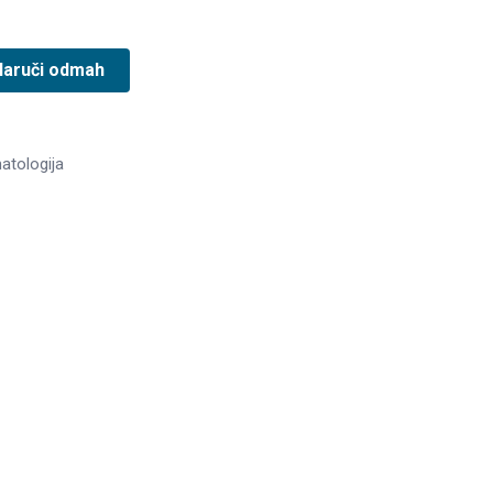
Naruči odmah
atologija