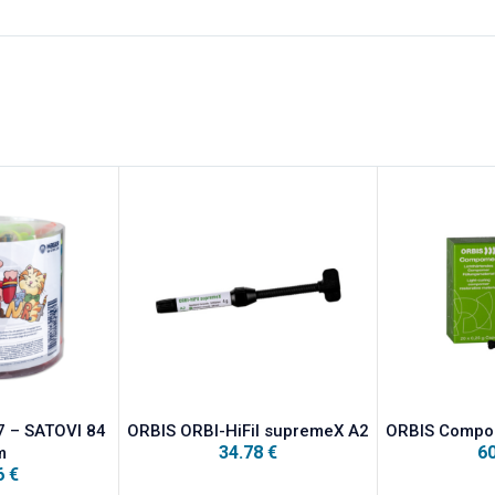
7 – SATOVI 84
ORBIS ORBI-HiFil supremeX A2
ORBIS Compo
34.78
€
6
m
6
€