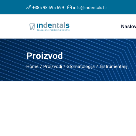
+385 98 695 699
info@indentals.hr
Naslo
Proizvod
Home
Proizvodi
Stomatologija
Instrumentarij