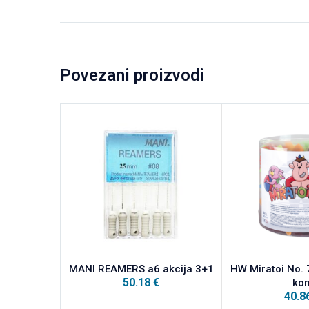
Povezani proizvodi
MANI REAMERS a6 akcija 3+1
HW Miratoi No. 
50.18
€
ko
40.8