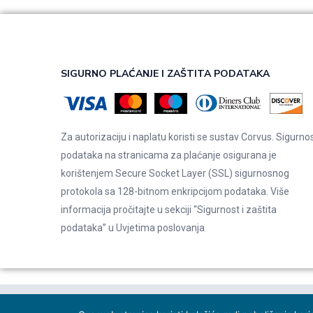
SIGURNO PLAĆANJE I ZAŠTITA PODATAKA
Za autorizaciju i naplatu koristi se sustav Corvus. Sigurno
podataka na stranicama za plaćanje osigurana je
korištenjem Secure Socket Layer (SSL) sigurnosnog
protokola sa 128-bitnom enkripcijom podataka. Više
informacija pročitajte u sekciji “Sigurnost i zaštita
podataka” u
Uvjetima poslovanja
© 2026 Indentals. Sva prava pridržana – Design by
Michel