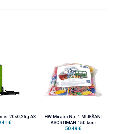
mer 20×0,25g A3
HW Miratoi No. 1 MIJEŠANI
Miradent M
0.41
€
ASORTIMAN 150 kom
zubn
50.49
€