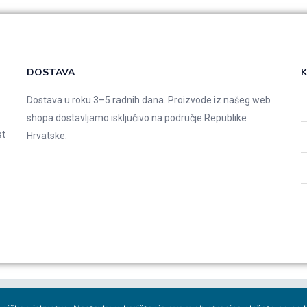
DOSTAVA
K
Dostava u roku 3–5 radnih dana. Proizvode iz našeg web
shopa dostavljamo isključivo na područje Republike
st
Hrvatske.
 studio