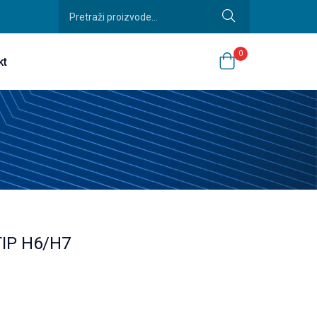
0
kt
TIP H6/H7