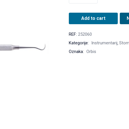
Add to cart
REF:
252060
Kategorije:
Instrumentarij
Stom
Oznaka:
Orbis