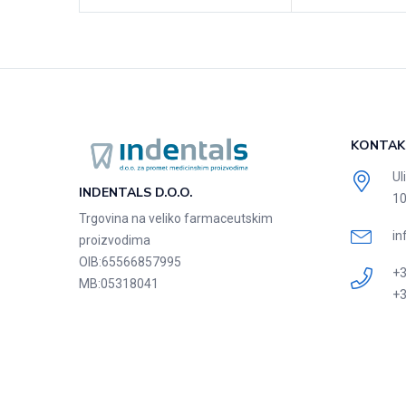
KONTAK
Ul
INDENTALS D.O.O.
10
Trgovina na veliko farmaceutskim
in
proizvodima
OIB:
65566857995
+3
MB:
05318041
+3