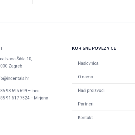
T
KORISNE POVEZNICE
ica Ivana Šibla 10,
Naslovnica
000 Zagreb
O nama
fo@indentals.hr
Naši proizvodi
85 98 695 699 – Ines
85 91 617 7524 – Mirjana
Partneri
Kontakt