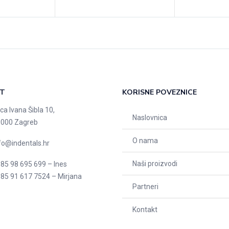
T
KORISNE POVEZNICE
ica Ivana Šibla 10,
Naslovnica
000 Zagreb
O nama
fo@indentals.hr
Naši proizvodi
85 98 695 699 – Ines
85 91 617 7524 – Mirjana
Partneri
Kontakt