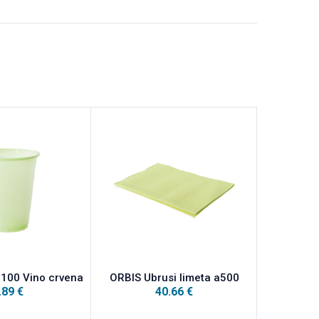
100 Vino crvena
ORBIS Ubrusi limeta a500
ORBIS Orbi-
.89
€
40.66
€
površi