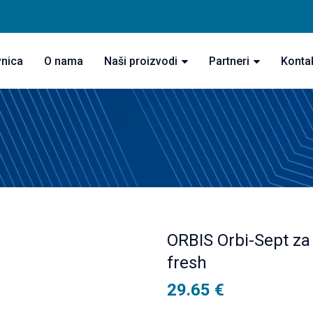
vnica
O nama
Naši proizvodi
Partneri
Konta
ORBIS Orbi-Sept za 
fresh
29.65
€