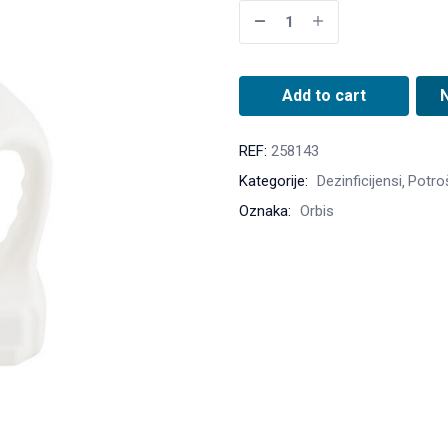
Add to cart
REF:
258143
Kategorije:
Dezinficijensi
Potroš
Oznaka:
Orbis