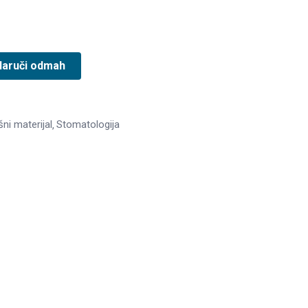
Naruči odmah
ni materijal
Stomatologija