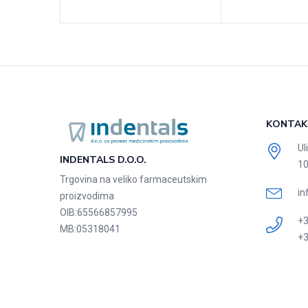
KONTAK
Ul
INDENTALS D.O.O.
10
Trgovina na veliko farmaceutskim
in
proizvodima
OIB:
65566857995
+3
MB:
05318041
+3