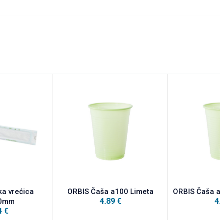
ska vrećica
ORBIS Čaša a100 Limeta
ORBIS Čaša a
4.89
€
4
50mm
4
€