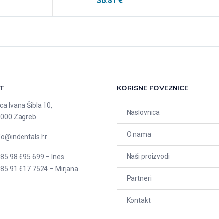
36.81
€
T
KORISNE POVEZNICE
ica Ivana Šibla 10,
Naslovnica
000 Zagreb
O nama
fo@indentals.hr
Naši proizvodi
85 98 695 699 – Ines
85 91 617 7524 – Mirjana
Partneri
Kontakt