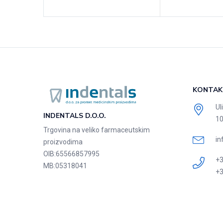
KONTAK
Ul
INDENTALS D.O.O.
10
Trgovina na veliko farmaceutskim
in
proizvodima
OIB:
65566857995
+3
MB:
05318041
+3