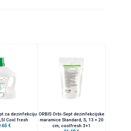
t za dezinfekciju
ORBIS Orbi-Sept dezinfekcijske
ORBIS 
,5l Cool fresh
maramice Standard, S, 13 × 20
9.65
€
cm, coolfresh 3+1