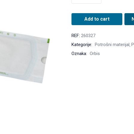
Add to cart
REF:
260327
Kategorije:
Potrošni materijal
P
Oznaka:
Orbis