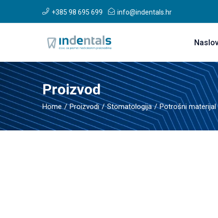
+385 98 695 699
info@indentals.hr
Naslo
Proizvod
Home
Proizvodi
Stomatologija
Potrošni materijal