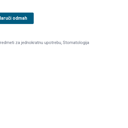
Naruči odmah
redmeti za jednokratnu upotrebu
Stomatologija