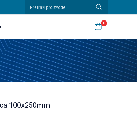
0
kt
ećica 100x250mm