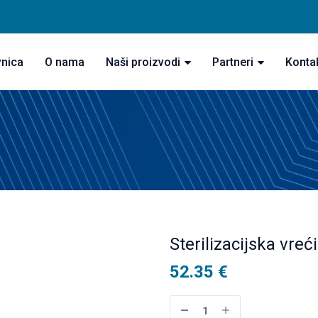
vnica
O nama
Naši proizvodi
Partneri
Konta
Sterilizacijska vr
52.35
€