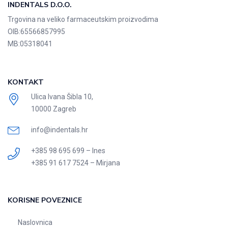
INDENTALS D.O.O.
Trgovina na veliko farmaceutskim proizvodima
OIB:
65566857995
MB:
05318041
KONTAKT
Ulica Ivana Šibla 10,
10000 Zagreb
info@indentals.hr
+385 98 695 699 – Ines
+385 91 617 7524 – Mirjana
KORISNE POVEZNICE
Naslovnica