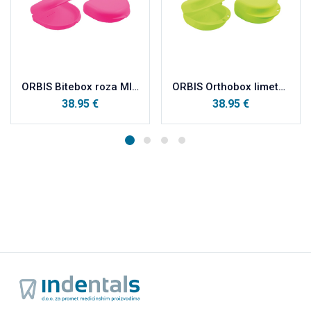
ORBIS Bitebox roza MINI
ORBIS Orthobox limeta VELIKI a10
38.95
€
38.95
€