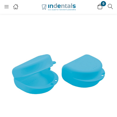
0
Login
Enter your username and password to login.
Remember me
Lost password?