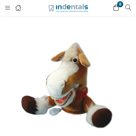
0
Login
Enter your username and password to login.
Remember me
Lost password?