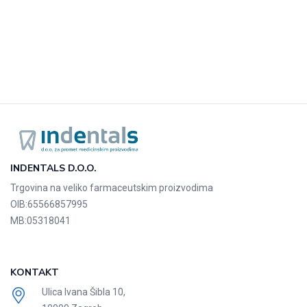
INDENTALS D.O.O.
Trgovina na veliko farmaceutskim proizvodima
OIB:
65566857995
MB:
05318041
KONTAKT
Ulica Ivana Šibla 10,