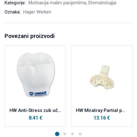
Kategorije:
Motivacija malim pacijentima
Stomatologija
Oznaka:
Hager Werken
Povezani proizvodi
HW Anti-Stress zub učinkovita pomoć za opuštanje
HW Miratray Partial parcijalne plastične otisne žlice vrećica, PM sredina a12
8.41
€
13.16
€