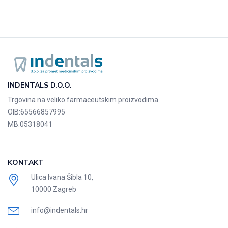
INDENTALS D.O.O.
Trgovina na veliko farmaceutskim proizvodima
OIB:
65566857995
MB:
05318041
KONTAKT
Ulica Ivana Šibla 10,
10000 Zagreb
info@indentals.hr