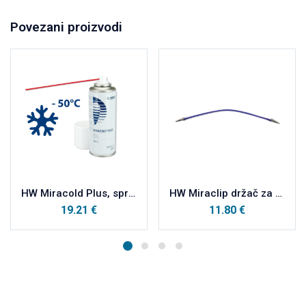
Povezani proizvodi
HW Miracold Plus, sprej za ispitivanje vitaliteta zuba 200ml
HW Miraclip držač za komprese, lila
19.21
€
11.80
€