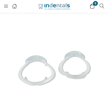
0
Login
Enter your username and password to login.
Remember me
Lost password?