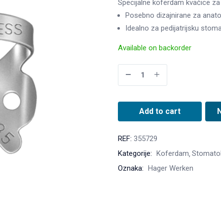
Specijalne koferdam kvačice za
Posebno dizajnirane za anatom
Idealno za pedijatrijsku stoma
Available on backorder
Add to cart
REF:
355729
Kategorije:
Koferdam
Stomatol
Oznaka:
Hager Werken