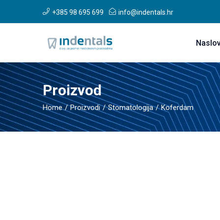
+385 98 695 699
info@indentals.hr
Naslo
Proizvod
Home
Proizvodi
Stomatologija
Koferdam