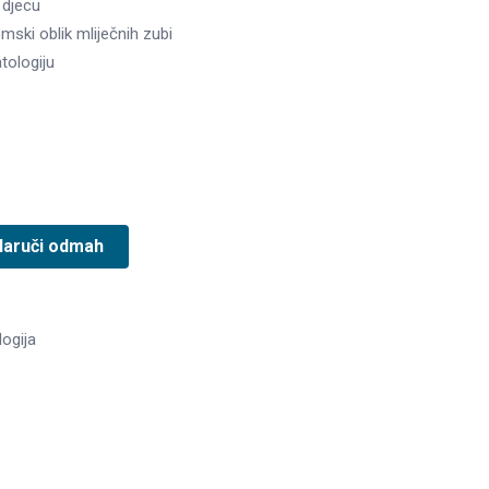
 djecu
ski oblik mliječnih zubi
tologiju
Naruči odmah
ogija