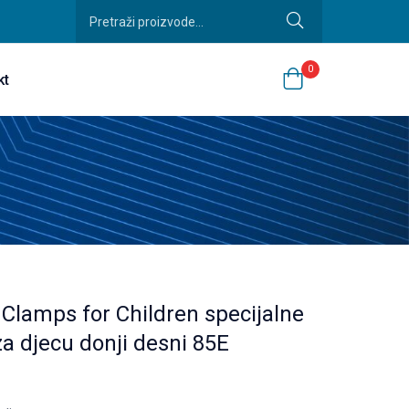
0
kt
lamps for Children specijalne
a djecu donji desni 85E