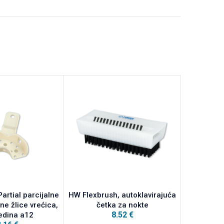
artial parcijalne
HW Flexbrush, autoklavirajuća
HW Fit Rubb
sne žlice vrećica,
četka za nokte
sklopiv
8.52
€
edina a12