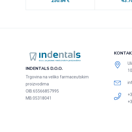
250.84
€
43.7
KONTAK
Ul
INDENTALS D.O.O.
10
Trgovina na veliko farmaceutskim
in
proizvodima
OIB:
65566857995
+3
MB:
05318041
+3