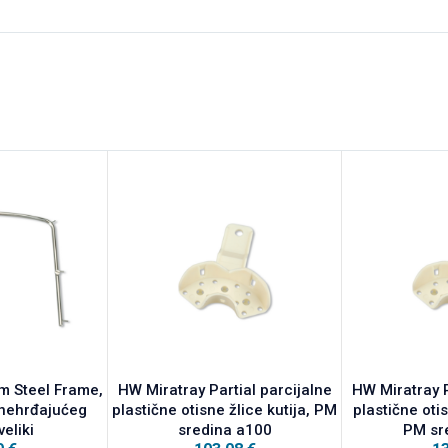
m Steel Frame,
HW Miratray Partial parcijalne
HW Miratray P
d nehrđajućeg
plastične otisne žlice kutija, PM
plastične oti
veliki
sredina a100
PM sr