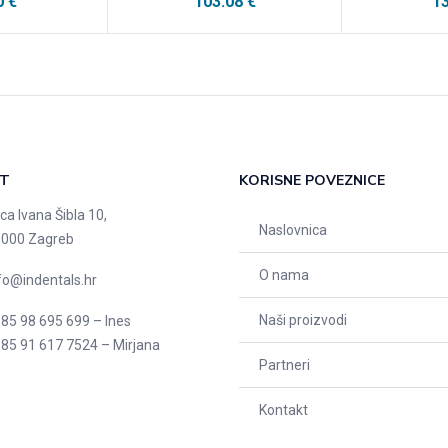
0
€
103.08
€
1
T
KORISNE POVEZNICE
ica Ivana Šibla 10,
Naslovnica
000 Zagreb
O nama
fo@indentals.hr
Naši proizvodi
85 98 695 699 – Ines
85 91 617 7524 – Mirjana
Partneri
Kontakt