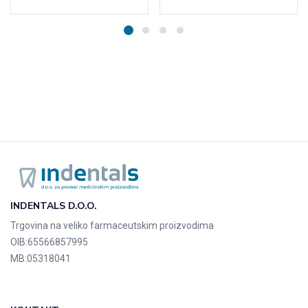
INDENTALS D.O.O.
Trgovina na veliko farmaceutskim proizvodima
OIB:
65566857995
MB:
05318041