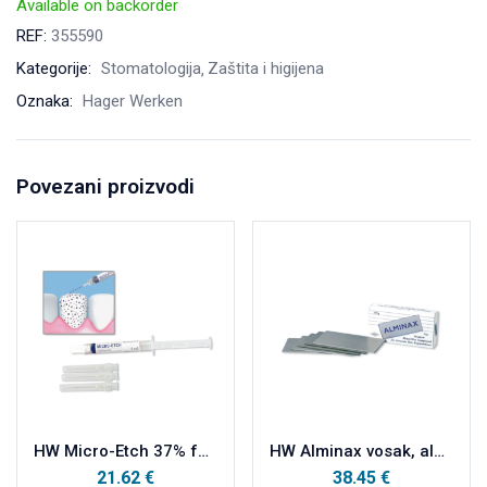
Available on backorder
REF:
355590
Kategorije:
Stomatologija
Zaštita i higijena
Oznaka:
Hager Werken
Povezani proizvodi
HW Micro-Etch 37% fosforna kiselina 2ml
HW Alminax vosak, aluminijski vosak 250g
21.62
€
38.45
€