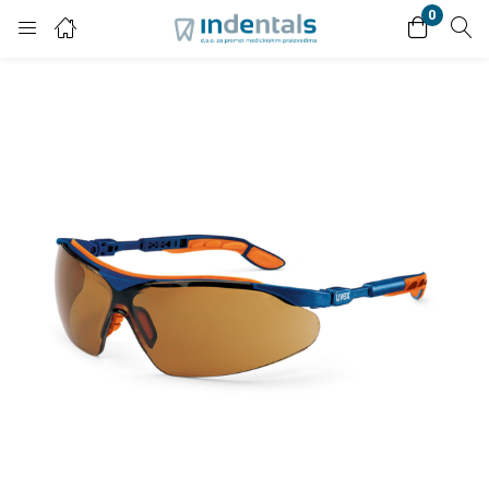
0
Login
Enter your username and password to login.
Remember me
Lost password?