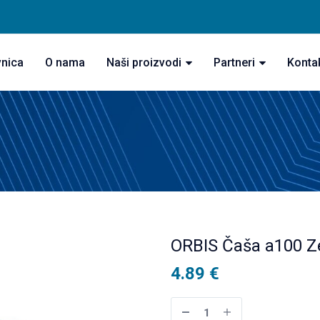
vnica
O nama
Naši proizvodi
Partneri
Konta
ORBIS Čaša a100 Z
4.89
€