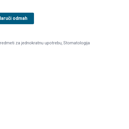
Naruči odmah
redmeti za jednokratnu upotrebu
Stomatologija