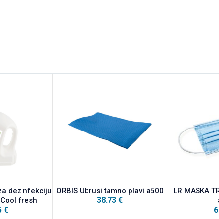
za dezinfekciju
ORBIS Ubrusi tamno plavi a500
LR MASKA T
38.73
€
 Cool fresh
5
€
6