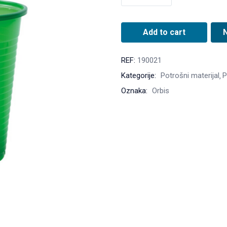
Add to cart
REF:
190021
Kategorije:
Potrošni materijal
P
Oznaka:
Orbis