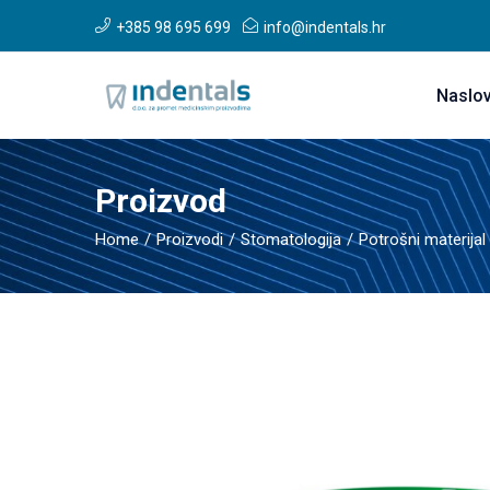
+385 98 695 699
info@indentals.hr
Naslo
Proizvod
Home
Proizvodi
Stomatologija
Potrošni materijal