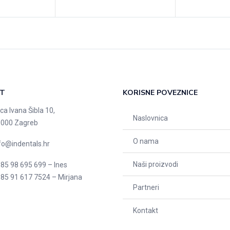
T
KORISNE POVEZNICE
ica Ivana Šibla 10,
Naslovnica
000 Zagreb
O nama
fo@indentals.hr
Naši proizvodi
85 98 695 699 – Ines
85 91 617 7524 – Mirjana
Partneri
Kontakt