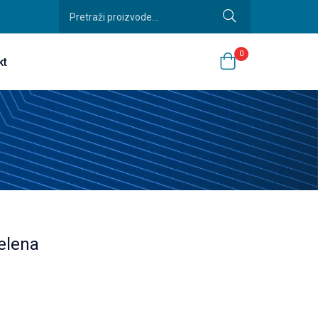
0
kt
elena