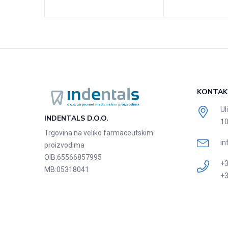
KONTAK
Ul
INDENTALS D.O.O.
10
Trgovina na veliko farmaceutskim
in
proizvodima
OIB:
65566857995
+3
MB:
05318041
+3