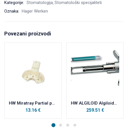
Kategorije:
Stomatologija
Stomatološki specijaliteti
Oznaka:
Hager Werken
Povezani proizvodi
HW Miratray Partial parcijalne plastične otisne žlice vrećica, PM sredina a12
HW ALGILOID Algiloidna štrcaljka III + dva nastavka
13.16
€
259.51
€