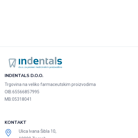
INDENTALS D.O.O.
Trgovina na veliko farmaceutskim proizvodima
OIB:
65566857995
MB:
05318041
KONTAKT
Ulica Ivana Šibla 10,