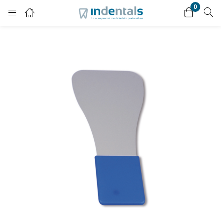
0
Login
Enter your username and password to login.
Remember me
Lost password?