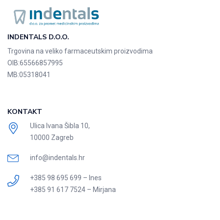
INDENTALS D.O.O.
Trgovina na veliko farmaceutskim proizvodima
OIB:
65566857995
MB:
05318041
KONTAKT
Ulica Ivana Šibla 10,
10000 Zagreb
info@indentals.hr
+385 98 695 699 – Ines
+385 91 617 7524 – Mirjana