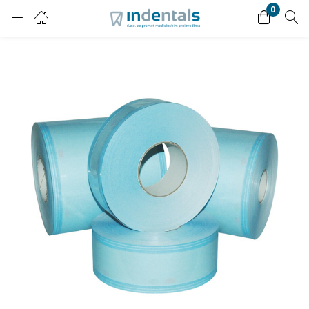
0
Login
Enter your username and password to login.
Remember me
Lost password?