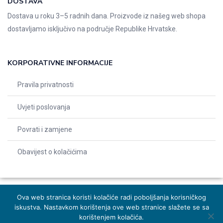
DOSTAVA
Dostava u roku 3–5 radnih dana. Proizvode iz našeg web shopa
dostavljamo isključivo na područje Republike Hrvatske.
KORPORATIVNE INFORMACIJE
Pravila privatnosti
Uvjeti poslovanja
Povrati i zamjene
Obavijest o kolačićima
Ova web stranica koristi kolačiće radi poboljšanja korisničkog
iskustva. Nastavkom korištenja ove web stranice slažete se sa
© 2026 Indentals. Sva prava pridržana – Design by
Michel studio
korištenjem kolačića.