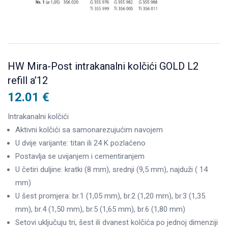
HW Mira-Post intrakanalni kolčići GOLD L2
refill a’12
12.01
€
Intrakanalni kolčići
Aktivni kolčići sa samonarezujućim navojem
U dvije varijante: titan ili 24 K pozlaćeno
Postavlja se uvijanjem i cementiranjem
U četiri duljine: kratki (8 mm), srednji (9,5 mm), najduži ( 14
mm)
U šest promjera: br.1 (1,05 mm), br.2 (1,20 mm), br.3 (1,35
mm), br.4 (1,50 mm), br.5 (1,65 mm), br.6 (1,80 mm)
Setovi uključuju tri, šest ili dvanest kolčića po jednoj dimenziji