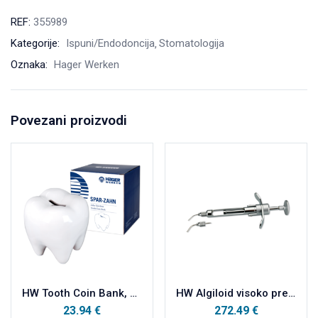
REF:
355989
Kategorije:
Ispuni/Endodoncija
Stomatologija
Oznaka:
Hager Werken
Povezani proizvodi
HW Tooth Coin Bank, Zub kasica, keramička
HW Algiloid visoko precizan otisni materijal na bazi vode, injekcija III, uključena 2 dodatka
23.94
€
272.49
€