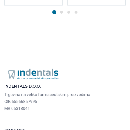
INDENTALS D.O.O.
Trgovina na veliko farmaceutskim proizvodima
OIB:
65566857995
MB:
05318041