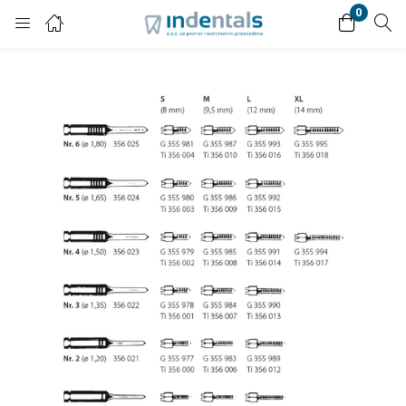
0
Login
Enter your username and password to login.
Remember me
Lost password?